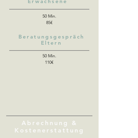
Erwachsene
50 Min.
85€
Beratungsgespräch
Eltern
50 Min.
110€
Abrechnung &
Kostenerstattung