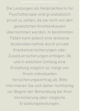
Die Leistungen als Heilpraktikerin für
Psychotherapie sind grundsätzlich
privat zu zahlen, da sie nicht von den
gesetzlichen Krankenkassen
übernommen werden. In bestimmten
Fällen kann jedoch eine teilweise
Kostenübernahme durch private
Krankenversicherungen oder
Zusatzversicherungen erfolgen. Ob
und in welchem Umfang eine
Erstattung möglich ist, hängt von
Ihrem individuellen
Versicherungsvertrag ab. Bitte
informieren Sie sich daher rechtzeitig
vor Beginn der Behandlung bei Ihrer
Versicherung über mögliche
Erstattungsleistungen.