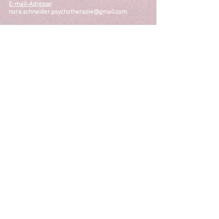
E-mail-Adresse
:
nora.schneider.psychotherapie@gmail.com
Telefonnummer:
01628042248
Kontakt
Vorname
*
Nachname
*
E-Mail-Adresse
Telefonnummer